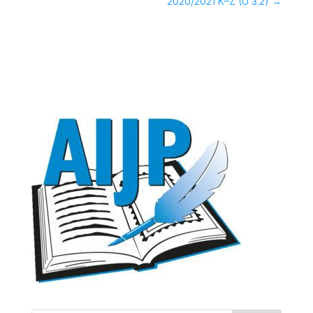
2020/2021 K–Z (Ü 3.2)
→