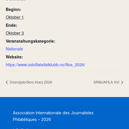
Beginn:
Oktober 1
Ende:
Oktober 3
Veranstaltungskategorie:
Nationale
Website:
https://www.oslofilatelistklubb.no/filos_2026/
DvanajstoOkno Kranj 2026
SRBIJAFILA XVI
Association Internationale des Journalistes
Philatéliques – 2026