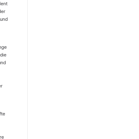
dent
der
 und
unge
 die
und
er
fte
,
re