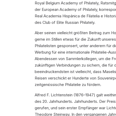
Royal Belgium Academy of Philately, Ratsmitg
der European Academy of Philately, korrespon
Real Academia Hispánica de Filatelia e Histor
des Club of Elite Russian Philately.
Aber seinen vielleicht größten Beitrag zum Hob
gerne im Stillen etwas für die Zukunft unsere
Philatelisten gesponsert, unter anderem für di
Werbung für eine internationale Philatelie-Ausst
Abendessen von Sammlerkollegen, um die Freu
zukünftigen Verbindungen zu sichern, die für
beeindruckendsten ist vielleicht, dass Maselis
Reisen verschickt er Hunderte von Souvenirp
zeitgenössische Philatelie zu fördern.
Alfred F. Lichtenstein (1876–1947) galt weithi
des 20. Jahrhunderts. Jahrhunderts. Der Pre
gerufen, und sein erster Empfänger war Licht
Theodore Steinway. In den vergangenen Jahre