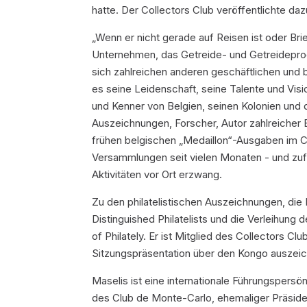
hatte. Der Collectors Club veröffentlichte da
„Wenn er nicht gerade auf Reisen ist oder Brie
Unternehmen, das Getreide- und Getreideprod
sich zahlreichen anderen geschäftlichen und b
es seine Leidenschaft, seine Talente und Visi
und Kenner von Belgien, seinen Kolonien und de
Auszeichnungen, Forscher, Autor zahlreicher 
frühen belgischen „Medaillon“-Ausgaben im C
Versammlungen seit vielen Monaten - und zufäl
Aktivitäten vor Ort erzwang.
Zu den philatelistischen Auszeichnungen, die 
Distinguished Philatelists und die Verleihun
of Philately. Er ist Mitglied des Collectors Cl
Sitzungspräsentation über den Kongo auszeic
Maselis ist eine internationale Führungspersönl
des Club de Monte-Carlo, ehemaliger Präsiden