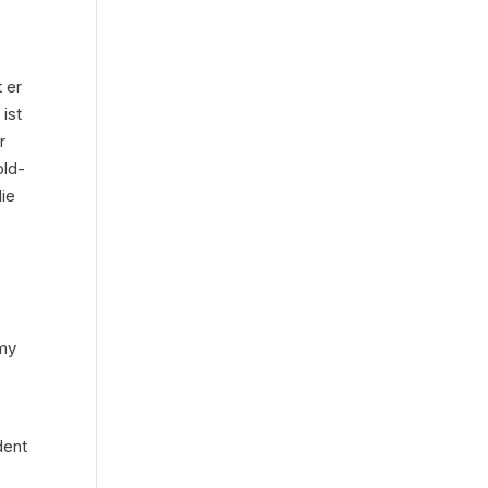
 er
ist
r
old-
die
emy
dent