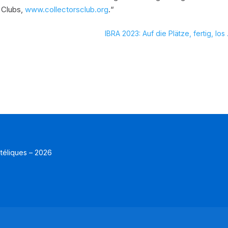
 Clubs,
www.collectorsclub.org
.“
IBRA 2023: Auf die Plätze, fertig, los 
atéliques – 2026