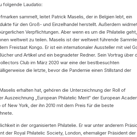
zu folgende Laudatio:
fmarken sammelt, leitet Patrick Maselis, der in Belgien lebt, ein
ukte für den Groß- und Einzelhandel herstellt. Außerdem widmet
ürgerlichen Verpflichtungen. Aber wenn es um die Philatelie geht, 
onen weltweit zu teilen. Maselis ist der weltweit führende Sammle
m Freistaat Kongo. Er ist ein internationaler Aussteller mit viel G
Bücher und Artikel und ein begnadeter Redner. Sein Vortrag über 
ollectors Club im März 2020 war eine der bestbesuchten
ligerweise die letzte, bevor die Pandemie einen Stillstand der
Maselis erhalten hat, gehören die Unterzeichnung der Roll of
g der Auszeichnung „European Philatelic Merit“ der European Acad
ub of New York, der ihn 2010 mit dem Preis für die beste
hnete.
ichkeit in der organisierten Philatelie. Er war unter anderem Präsi
t der Royal Philatelic Society, London, ehemaliger Präsident der