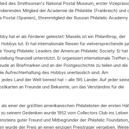
lied des Smithsonian's National Postal Museum, erster Vizepräsi
dierendes Mitglied der Academie de Philatélie (Frankreich) und 
ia Postal (Spanien), Ehrenmitglied der Russian Philatelic Academy
by hat er als Förderer geleistet: Maselis ist ein Philanthrop, der
s Hobbys tut. Er hat internationale Reisen für vielversprechende j
e Young Philatelic Leaders der American Philatelic Society. Er hat
ellung finanziell unterstützt. Er organisiert internationale Treffen 
de an Briefmarken und an der Postgeschichte zu teilen und die
 die Aufrechterhaltung des Hobbys unerlässlich sind. Am
 jedes Land der Welt bereist hat – alle 195 Länder. Auf jeder sein
ostkarten an Freunde und Bekannte, um das Verständnis für die
n als einer der größten amerikanischen Philatelisten der ersten Häl
is zu seinem Gedenken wurde 1952 vom Collectors Club ins Leben
ensteins guter Freund und Mitbegründer der Philatelic Foundation
n wurde der Preis an einen einzigen Preisträger vergeben. Weite