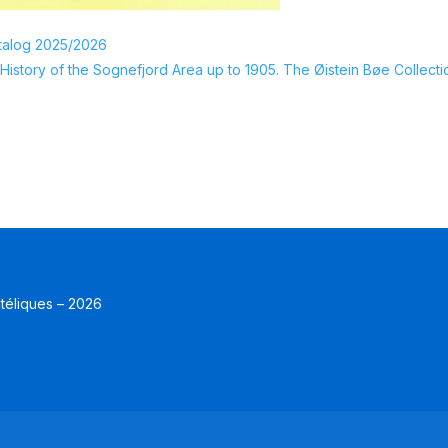
talog 2025/2026
History of the Sognefjord Area up to 1905. The Øistein Bøe Collecti
atéliques – 2026