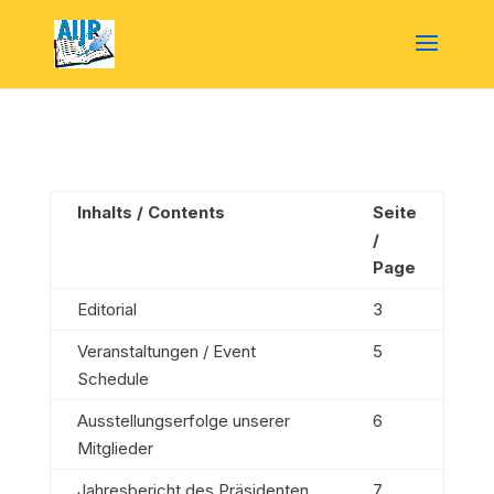
Inhalts / Contents
Seite
/
Page
Editorial
3
Veranstaltungen / Event
5
Schedule
Ausstellungserfolge unserer
6
Mitglieder
Jahresbericht des Präsidenten
7