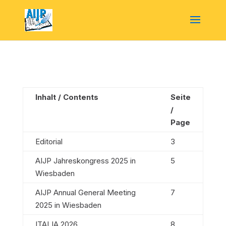
Inhalt / Contents
Seite
/
Page
Editorial
3
AIJP Jahreskongress 2025 in
5
Wiesbaden
AIJP Annual General Meeting
7
2025 in Wiesbaden
ITALIA 2026
8