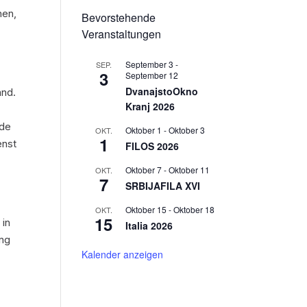
hen,
Bevorstehende
Veranstaltungen
September 3
-
SEP.
3
September 12
DvanajstoOkno
and.
Kranj 2026
rde
Oktober 1
-
Oktober 3
OKT.
1
enst
FILOS 2026
Oktober 7
-
Oktober 11
OKT.
7
SRBIJAFILA XVI
Oktober 15
-
Oktober 18
OKT.
15
 in
Italia 2026
ung
Kalender anzeigen