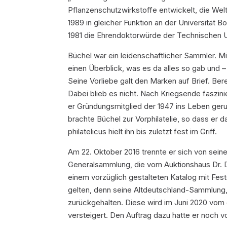
Pflanzenschutzwirkstoffe entwickelt, die Wel
1989 in gleicher Funktion an der Universität B
1981 die Ehrendoktorwürde der Technischen Un
Büchel war ein leidenschaftlicher Sammler. M
einen Überblick, was es da alles so gab und – 
Seine Vorliebe galt den Marken auf Brief. Be
Dabei blieb es nicht. Nach Kriegsende faszini
er Gründungsmitglied der 1947 ins Leben ge
brachte Büchel zur Vorphilatelie, so dass er
philatelicus hielt ihn bis zuletzt fest im Griff.
Am 22. Oktober 2016 trennte er sich von se
Generalsammlung, die vom Auktionshaus Dr. Der
einem vorzüglich gestalteten Katalog mit Fest
gelten, denn seine Altdeutschland-Sammlung, d
zurückgehalten. Diese wird im Juni 2020 vom 
versteigert. Den Auftrag dazu hatte er noch v