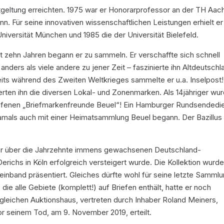
tgeltung erreichten. 1975 war er Honorarprofessor an der TH Aac
onn. Für seine innovativen wissenschaftlichen Leistungen erhielt er
iversität München und 1985 die der Universität Bielefeld.
it zehn Jahren begann er zu sammeln. Er verschaffte sich schnell
anders als viele andere zu jener Zeit – faszinierte ihn Altdeutschl
reits während des Zweiten Weltkrieges sammelte er u.a. Inselpost!
erten ihn die diversen Lokal- und Zonenmarken. Als 14jähriger wu
rufenen „Briefmarkenfreunde Beuel“! Ein Hamburger Rundsendedi
 damals auch mit einer Heimatsammlung Beuel begann. Der Bazillus
iner über die Jahrzehnte immens gewachsenen Deutschland-
ichs in Köln erfolgreich versteigert wurde. Die Kollektion wurde
einband präsentiert. Gleiches dürfte wohl für seine letzte Samml
ie alle Gebiete (komplett!) auf Briefen enthält, hatte er noch
gleichen Auktionshaus, vertreten durch Inhaber Roland Meiners,
or seinem Tod, am 9. November 2019, erteilt.