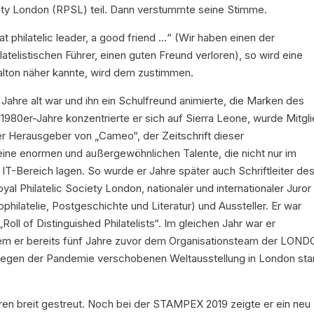
ety London (RPSL) teil. Dann verstummte seine Stimme.
at philatelic leader, a good friend …“
(Wir haben einen der
atelistischen Führer, einen guten Freund verloren), so wird eine
Walton näher kannte, wird dem zustimmen.
Jahre alt war und ihn ein Schulfreund animierte, die Marken des
980er-Jahre konzentrierte er sich auf Sierra Leone, wurde Mitgl
er Herausgeber von „Cameo“, der Zeitschrift dieser
eine enormen und außergewöhnlichen Talente, die nicht nur im
 IT-Bereich lagen. So wurde er Jahre später auch Schriftleiter de
oyal Philatelic Society London, nationaler und internationaler Juror 
ophilatelie, Postgeschichte und Literatur) und Aussteller. Er war
oll of Distinguished Philatelists“. Im gleichen Jahr war er
 er bereits fünf Jahre zuvor dem Organisationsteam der LON
 wegen der Pandemie verschobenen Weltausstellung in London st
aren breit gestreut. Noch bei der STAMPEX 2019 zeigte er ein neu