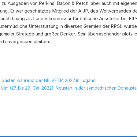
zu Ausgaben von Perkins, Bacon & Petch, aber auch mit eigene
einung. Er war geschätztes Mitglied der AIJP, des Weltverbandes d
r auch häufig als Landeskommissar für britische Aussteller bei FIP
 unermüdliche Unterstützung in diversen Gremien der RPSL wurd
 genialer Stratege und großer Denker. Sein überraschender plötzli
ird unvergessen bleiben.
n Gästen während der HELVETIA 2022 in Lugano
 Ulm (27. bis 29. Okt. 2022): Neustart in der sympathischen Donausta