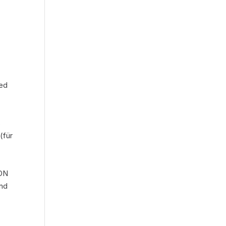
ied
s
(für
DON
and