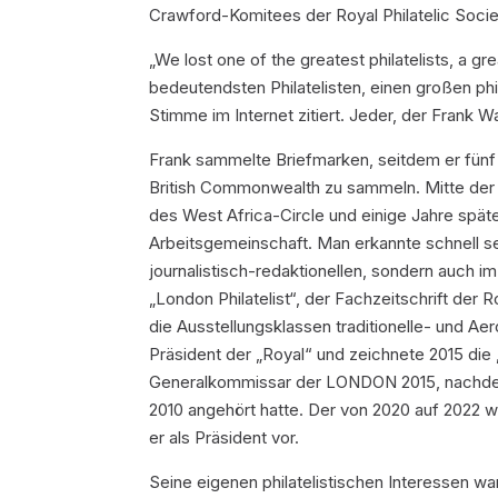
Crawford-Komitees der Royal Philatelic Soci
„We lost one of the greatest philatelists, a gre
bedeutendsten Philatelisten, einen großen phil
Stimme im Internet zitiert. Jeder, der Frank 
Frank sammelte Briefmarken, seitdem er fünf 
British Commonwealth zu sammeln. Mitte der 1
des West Africa-Circle und einige Jahre spät
Arbeitsgemeinschaft. Man erkannte schnell s
journalistisch-redaktionellen, sondern auch im
„London Philatelist“, der Fachzeitschrift der R
die Ausstellungsklassen traditionelle- und Aer
Präsident der „Royal“ und zeichnete 2015 die „R
Generalkommissar der LONDON 2015, nachdem
2010 angehört hatte. Der von 2020 auf 2022
er als Präsident vor.
Seine eigenen philatelistischen Interessen w