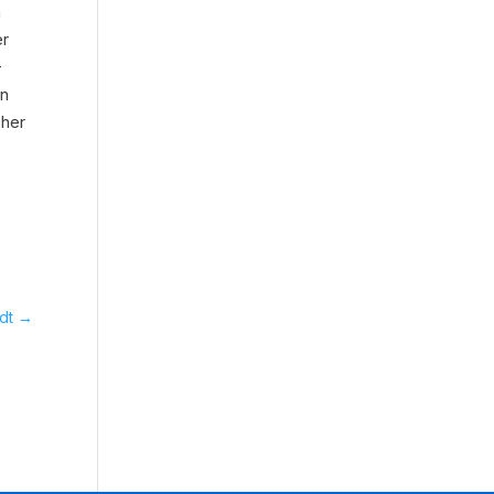
n
er
-
en
cher
dt
→