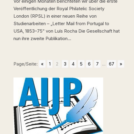
Vor einigen Monaten berichteten wir über die erste
Veröffentlichung der Royal Philatelic Society
London (RPSL) in einer neuen Reihe von
Studienarbeiten – „Letter Mail from Portugal to
USA, 1853–75“ von Luís Rocha Die Gesellschaft hat
nun ihre zweite Publikation...
Page/Seite:
«
1
2
3
4
5
6
7
...
67
»