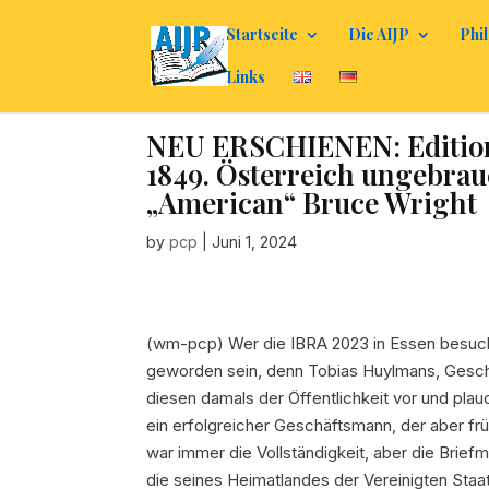
Startseite
Die AIJP
Phil
Links
NEU ERSCHIENEN: Edition
1849. Österreich ungebrau
„American“ Bruce Wright
by
pcp
|
Juni 1, 2024
(wm-pcp)
Wer die IBRA 2023 in Essen besucht
geworden sein, denn Tobias Huylmans, Geschä
diesen damals der Öffentlichkeit vor und plaud
ein erfolgreicher Geschäftsmann, der aber fr
war immer die Vollständigkeit, aber die Brief
die seines Heimatlandes der Vereinigten Staa