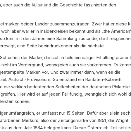
, aber auch die Kultur und die Geschichte faszinierten den
riefmarken beider Länder zusammenzutragen. Zwar hat er diese 
, wohl aber war er in Insiderkreisen bekannt und als „the American
 so kam mit den Jahren eine Sammlung zustande, die ihresgleich
verewigt, eine Seite beeindruckender als die nächste.
hönheit der Marke, die sich in teils einmaliger Erhaltung präsenti
al nicht im Vordergrund, wenngleich auch sie vorkommen. Es kom
gestempelte Marken vor. Und zwar immer dann, wenn es die
iel: Aichach-Provisorium. So entstand ein Raritäten-Kabinett
ie die wirklich bedeutenden Seltenheiten der deutschen Philatelie
reifen. Hier wird er auf jeden Fall fündig, wenngleich sich wohl d
leisten können.
niger umfangreich, er umfasst nur 15 Seiten. Dafür aber allein sech
afarbenen Merkurs, also der Zeitungsmarke von 1851, die Wright
k aus dem Jahr 1884 belegen kann. Dieser Österreich-Teil schlie