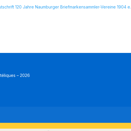
schrift 120 Jahre Naumburger Briefmarkensammler-Vereine 1904 e.
atéliques – 2026