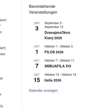
Bevorstehende
Veranstaltungen
kaum
September 3
-
SEP.
“
3
September 12
en
DvanajstoOkno
Kranj 2026
Oktober 1
-
Oktober 3
OKT.
ert.
1
FILOS 2026
men
Oktober 7
-
Oktober 11
OKT.
7
SRBIJAFILA XVI
Oktober 15
-
Oktober 18
OKT.
15
ie
Italia 2026
Kalender anzeigen
s
ßt