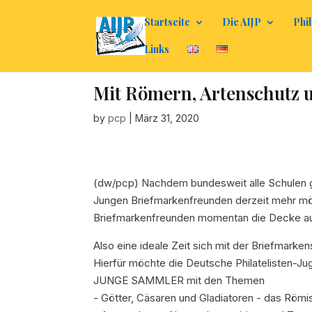
Startseite
Die AIJP
Phil
Links
Mit Römern, Artenschutz 
by
pcp
|
März 31, 2020
(dw/pcp) Nachdem bundesweit alle Schulen g
Jungen Briefmarkenfreunden derzeit mehr mögl
Briefmarkenfreunden momentan die Decke a
Also eine ideale Zeit sich mit der Briefmark
Hierfür möchte die Deutsche Philatelisten-Ju
JUNGE SAMMLER mit den Themen
- Götter, Cäsaren und Gladiatoren - das Röm