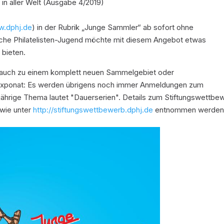
in aller Welt (Ausgabe 4/2019)
w.dphj.de
) in der Rubrik „Junge Sammler“ ab sofort ohne
che Philatelisten-Jugend möchte mit diesem Angebot etwas
 bieten.
fte auch zu einem komplett neuen Sammelgebiet oder
exponat: Es werden übrigens noch immer Anmeldungen zum
hrige Thema lautet "Dauerserien". Details zum Stiftungswettbe
owie unter
http://stiftungswettbewerb.dphj.de
entnommen werden