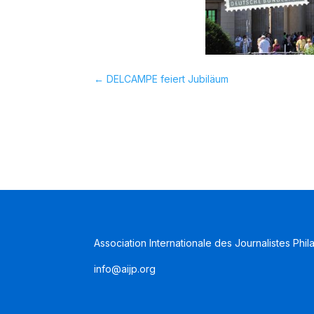
←
DELCAMPE feiert Jubiläum
Association Internationale des Journalistes Phil
info@aijp.org