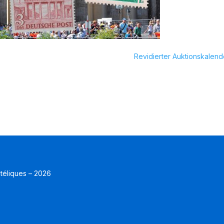
Revidierter Auktionskalend
atéliques – 2026