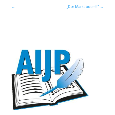
←
 „Der Markt boomt!“
→