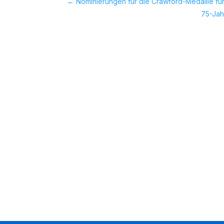
←
Nominierungen für die Crawford-Medaille für 
75-Jah