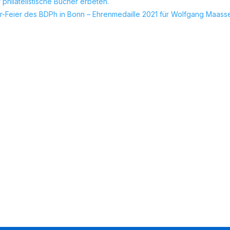
philatelistische Bücher erbeten.
r-Feier des BDPh in Bonn – Ehrenmedaille 2021 für Wolfgang Maass