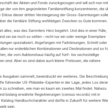
Geschäft der Aktien und Fonds zurückgezogen und will sich nun mi
nge der von ihm gegründeten Familienstiftung konzentrieren, die ü
e Erlöse dieser dritten Versteigerung der Gross-Sammlungen soll
über die familiäre Stiftung wohltätigen Zwecken zu Gute kommen.
 alles, was des Sammlers Herz begehrt. Und dies in einer Fülle, 
nd sei sie noch so selten – nicht nur ein oder wenige Exemplare
chtungen spezialisiert. Angefangen mit Farbtönungen, Schnitt oder
n allen nur erdenklichen Kombinationen und Destinationen und so fo
äten, die vom Auktionshaus häufig auf fünf- bis sechsstellige
n sind. Aber es sind dabei auch kleine Pretiosen, die nähere
e Ausgaben sammelt, beeindruckt ein weiteres. Die Beschreibun
lfe führender US-Philatelie-Experten in der Lage, jedes Los derar
en zu schreiben, wie man es kaum ein zweites Mal findet. Nahezu
 bislang erwähnte Registrierungen (census records) mit in
 Katalog Handbuchcharakter und dürfte in Zukunft für weitere We
erk sein.