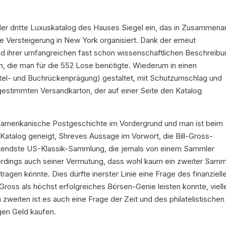
er dritte Luxuskatalog des Hauses Siegel ein, das in Zusammenar
e Versteigerung in New York organisiert. Dank der erneut
nd ihrer umfangreichen fast schon wissenschaftlichen Beschreib
, die man für die 552 Lose benötigte. Wiederum in einen
tel- und Buchrückenprägung) gestaltet, mit Schutzumschlag und
stimmten Versandkarton, der auf einer Seite den Katalog
-amerikanische Postgeschichte im Vordergrund und man ist beim
Katalog geneigt, Shreves Aussage im Vorwort, die Bill-Gross-
tendste US-Klassik-Sammlung, die jemals von einem Sammler
dings auch seiner Vermutung, dass wohl kaum ein zweiter Samm
agen könnte. Dies dürfte inerster Linie eine Frage des finanziell
 Gross als höchst erfolgreiches Börsen-Genie leisten konnte, viell
weiten ist es auch eine Frage der Zeit und des philatelistischen
gen Geld kaufen.