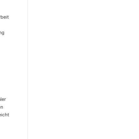
beit
ung
ler
en
eicht