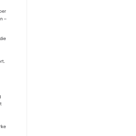
t
ber
en –
die
rt.
g
t
rke