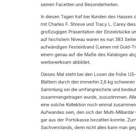
seinen Facetten und Besonderheiten.
In diesen Tagen traf bei Kunden des Hauses d
mit Charles F. Shreve und Tracy L. Carey dies
großzügigen Präsentation der Einzelstücke u
auf höchstem Niveau waren es nun 383 Seiten
aufwändigen Festeinband (Leinen mit Gold-Ti
einem genau auf die Maße des Kataloges abge
werbewirksam abbildet.
Dieses Mal steht bei den Losen die frühe US
Blättern durch den immerhin 2,6 kg schweren 
Sammlung sei die umfangreichste und bedeu
zusammengetragen wurde, zuzustimmen. Aller
eine solche Kollektion noch einmal zusammentr
Aufwandes sein, den sich der Multi-Milliardär
gar aus der Portokasse bezahlen konnte. Zum z
Sachverstands, denn nicht alles kann man ge