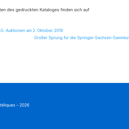
en des gedruckten Kataloges finden sich auf
 C.G.-Auktionen am 2. Oktober 2019
Großer Sprung für die Springer-Sachsen-Sammlu
atéliques – 2026