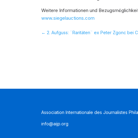
Weitere Informationen und Bezugsmöglichkeit
www.siegelauctions.com
←
2. Aufguss: ¨Raritäten¨ ex Peter Zgonc bei
Association Internationale des Journalistes Phil
info@aijp.org