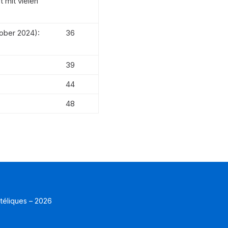
 mit vielen
tober 2024):
36
39
44
48
atéliques – 2026