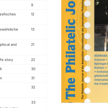
9
grafisches
12
gewöhnliche
13
aphical and
21
ife story
22
24
30
on
31
32
33