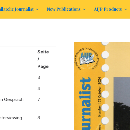
ilatelic Journalist
New Publications
AIJP Products
Seite
/
Page
3
4
im Gespräch
7
nterviewing
8