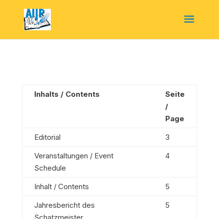
Inhalts / Contents
Seite
/
Page
Editorial
3
Veranstaltungen / Event
4
Schedule
Inhalt / Contents
5
Jahresbericht des
5
Schatzmeister