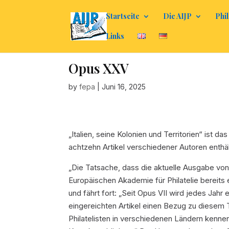
Startseite
Die AIJP
Phil
Links
Opus XXV
by
fepa
|
Juni 16, 2025
„Italien, seine Kolonien und Territorien“ ist
achtzehn Artikel verschiedener Autoren enthäl
„Die Tatsache, dass die aktuelle Ausgabe vo
Europäischen Akademie für Philatelie bereits e
und fährt fort: „Seit
Opus VII
wird jedes Jahr e
eingereichten Artikel einen Bezug zu diesem
Philatelisten in verschiedenen Ländern kennen