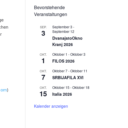
“
Bevorstehende
Veranstaltungen
ge
September 3
-
schen
SEP.
3
September 12
r
DvanajstoOkno
Kranj 2026
Oktober 1
-
Oktober 3
OKT.
1
FILOS 2026
Oktober 7
-
Oktober 11
OKT.
7
SRBIJAFILA XVI
Oktober 15
-
Oktober 18
OKT.
com
)
15
Italia 2026
Kalender anzeigen