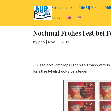
Startseite
Die AIJP
Phil
Links
Nochmal Frohes Fest bei 
by
pcp
|
Nov. 13, 2019
(Düsseldorf-gm/pcp) Ulrich Felzmann wird in 
Kerstfest-Fehldrucks versteigern.