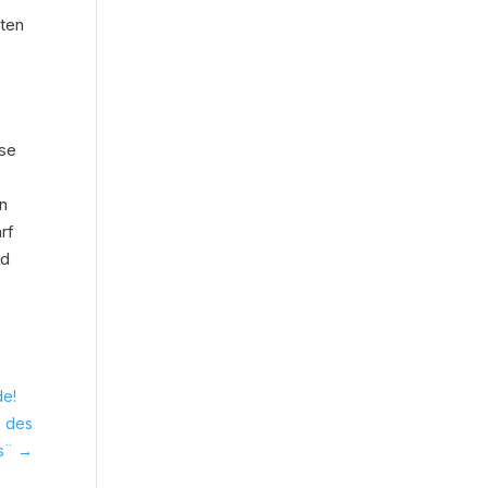
nten
sse
in
rf
nd
de!
e des
¨
→