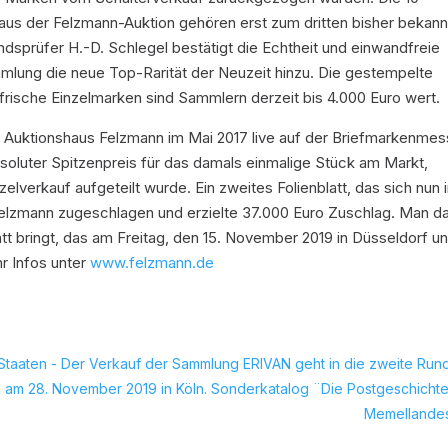
aus der Felzmann-Auktion gehören erst zum dritten bisher bekan
andsprüfer H.-D. Schlegel bestätigt die Echtheit und einwandfreie
ammlung die neue Top-Rarität der Neuzeit hinzu. Die gestempelte
tfrische Einzelmarken sind Sammlern derzeit bis 4.000 Euro wert.
m Auktionshaus Felzmann im Mai 2017 live auf der Briefmarkenme
bsoluter Spitzenpreis für das damals einmalige Stück am Markt,
lverkauf aufgeteilt wurde. Ein zweites Folienblatt, das sich nun 
elzmann zugeschlagen und erzielte 37.000 Euro Zuschlag. Man da
latt bringt, das am Freitag, den 15. November 2019 in Düsseldorf u
hr Infos unter
www.felzmann.de
 Staaten - Der Verkauf der Sammlung ERIVAN geht in die zweite Run
 am 28. November 2019 in Köln. Sonderkatalog ¨Die Postgeschicht
Memellandes