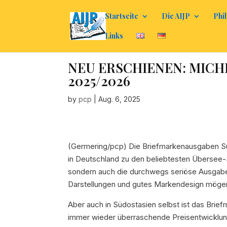
Startseite
Die AIJP
Phil
Links
NEU ERSCHIENEN: MICHEL 
2025/2026
by
pcp
|
Aug. 6, 2025
(Germering/pcp)
Die Briefmarkenausgaben Sü
in Deutschland zu den beliebtesten Übersee-
sondern auch die durchwegs seriöse Ausgabepo
Darstellungen und gutes Markendesign mögen
Aber auch in Südostasien selbst ist das Brief
immer wieder überraschende Preisentwicklunge