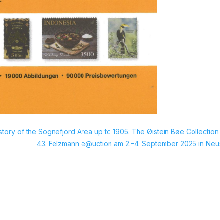
story of the Sognefjord Area up to 1905. The Øistein Bøe Collection
43. Felzmann e@uction am 2.–4. September 2025 in Neu