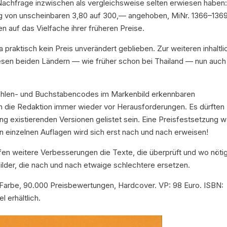
achfrage inzwischen als vergleichsweise selten erwiesen haben
ung von unscheinbaren 3,80 auf 300,— angehoben, MiNr. 1366–136
 auf das Vielfache ihrer früheren Preise.
praktisch kein Preis unverändert geblieben. Zur weiteren inhaltl
sen beiden Ländern — wie früher schon bei Thailand — nun auch
Zahlen- und Buchstabencodes im Markenbild erkennbaren
 die Redaktion immer wieder vor Herausforderungen. Es dürften
ng existierenden Versionen gelistet sein. Eine Preisfestsetzung w
on einzelnen Auflagen wird sich erst nach und nach erweisen!
fen weitere Verbesserungen die Texte, die überprüft und wo nöti
lder, die nach und nach etwaige schlechtere ersetzen.
in Farbe, 90.000 Preisbewertungen, Hardcover. VP: 98 Euro. ISBN:
 erhältlich.