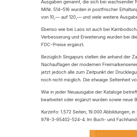
Ausgaben genannt, die sich bei wachsender N
MiNr. 514–516 wurden in postfrischer Erhalt
von 10,— auf 120,— und viele weitere Ausgaben
Ebenso wie bei Laos ist auch bei Kambodscha 
Verbesserung und Erweiterung wurden bei die
FDC-Preise ergänzt.
Bezüglich Singapurs stellen die anhand der 
Nachauflagen der modernen Freimarkenserien
jetzt jedoch alle zum Zeitpunkt der Drucklegu
noch nicht möglich. Die etwaige Seltenheit v
Wie in jeder Neuausgabe der Kataloge betref
bearbeitet oder ergänzt wurden sowie neue Bi
Kurzinfo: 1.572 Seiten, 19.000 Abbildungen, 
978-3-95402-524-4. Im Buch- und Fachhandel