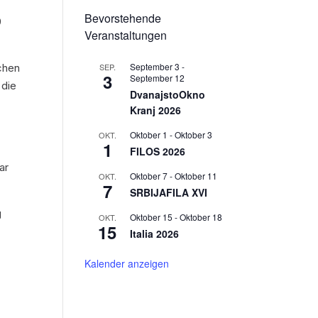
:
Bevorstehende
9
Veranstaltungen
September 3
-
SEP.
ichen
3
September 12
 die
DvanajstoOkno
Kranj 2026
Oktober 1
-
Oktober 3
OKT.
1
FILOS 2026
ar
Oktober 7
-
Oktober 11
OKT.
7
SRBIJAFILA XVI
g
Oktober 15
-
Oktober 18
OKT.
15
Italia 2026
Kalender anzeigen