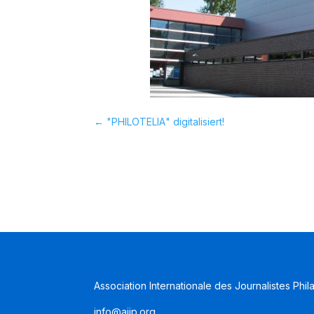
←
"PHILOTELIA" digitalisiert!
Association Internationale des Journalistes Phil
info@aijp.org