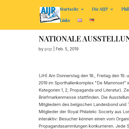
Startseite
Die AIJP
Phil
Links
NATIONALE AUSSTELLUNG
by
pcp
|
Feb. 5, 2019
(JH) Am Donnerstag den 18., Freitag den 19.
2019 im Sporthallenkomplex "De Mammoet" in G
Kategorien 1, 2, Propaganda und Literatur). Z
Briefmarkenmesse stattfinden. Die Ausstellun
Mitgliedern des belgischen Landesbond und T
Mitglieder der Royal Philatelic Society aus Lo
interaktiv: Besucher können einen vom Organi
Propagandasammlungen konkurrieren. Jede S