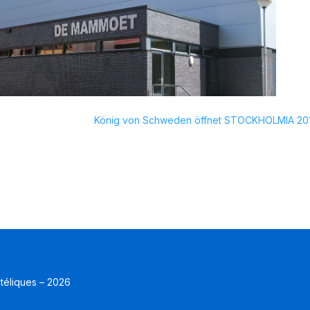
König von Schweden öffnet STOCKHOLMIA 20
atéliques – 2026