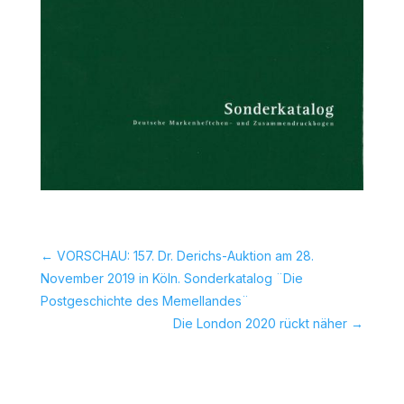
←
VORSCHAU: 157. Dr. Derichs-Auktion am 28.
November 2019 in Köln. Sonderkatalog ¨Die
Postgeschichte des Memellandes¨
Die London 2020 rückt näher
→