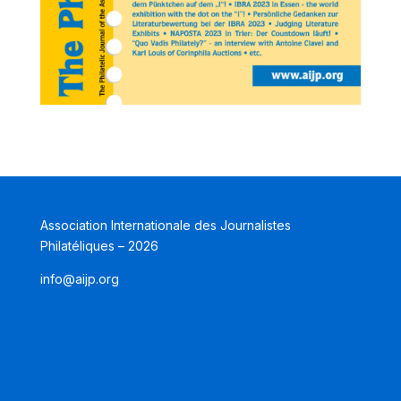
Association Internationale des Journalistes
Philatéliques – 2026
info@aijp.org