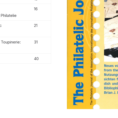
16
Philatelie
ac
21
 Toupinerie:
31
40