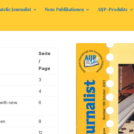
atelic Journalist
Neue Publikationen
AIJP-Produkte
Seite
/
Page
3
4
with new
6
gen
8
12