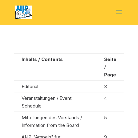
Inhalts / Contents
Seite
/
Page
Editorial
3
Veranstaltungen / Event
4
Schedule
Mitteilungen des Vorstands /
5
Information from the Board
AIJP-"Ampeln" für
9