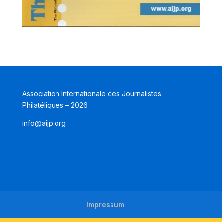
Association Internationale des Journalistes
Philatéliques – 2026
info@aijp.org
Impressum