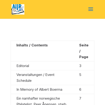
Inhalts / Contents
Seite
/
Page
Editorial
3
Veranstaltungen / Event
5
Schedule
In Memory of Albert Boerma
6
Ein namhafter norwegische
7
Philatelist, Peer Ånensen, starb