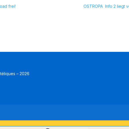
ad frei!
OSTROPA  Info 2 liegt v
atéliques – 2026