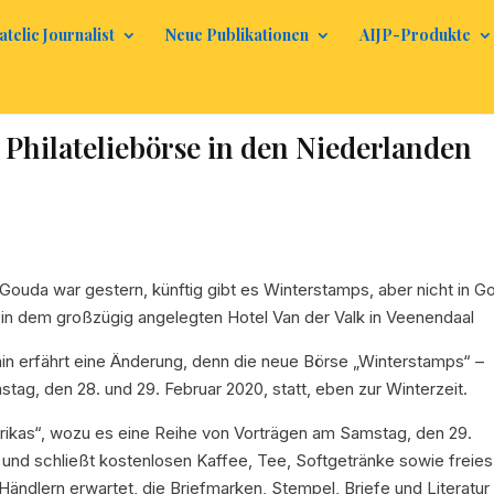
atelic Journalist
Neue Publikationen
AIJP-Produkte
e Philateliebörse in den Niederlanden
uda war gestern, künftig gibt es Winterstamps, aber nicht in G
 in dem großzügig angelegten Hotel Van der Valk in Veenendaal
in erfährt eine Änderung, denn die neue Börse „Winterstamps“ –
ag, den 28. und 29. Februar 2020, statt, eben zur Winterzeit.
rikas“, wozu es eine Reihe von Vorträgen am Samstag, den 29.
ro und schließt kostenlosen Kaffee, Tee, Softgetränke sowie freies
ändlern erwartet, die Briefmarken, Stempel, Briefe und Literatur