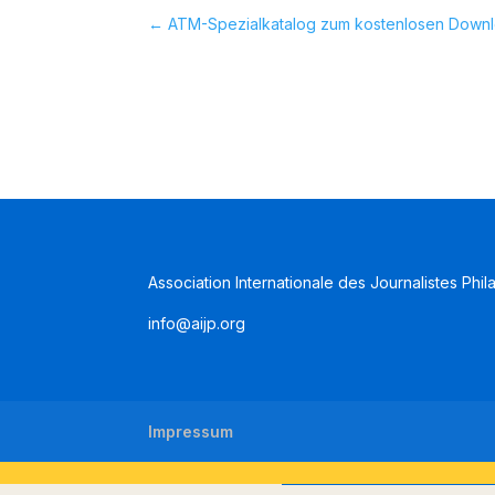
←
ATM-Spezialkatalog zum kostenlosen Downlo
Association Internationale des Journalistes Phil
info@aijp.org
Impressum