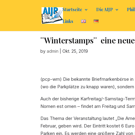
Startseite
Die AIJP
Phil
Links
¨Winterstamps¨  eine neu
by
admin
|
Okt. 25, 2019
(pcp-wm) Die bekannte Briefmarkenbörse in Go
(wo die Parkplätze zu knapp waren), sondern
Auch der bisherige Karfreitag/-Samstag-Term
Nomen est omen – findet am Freitag und Samst
Das Thema der Veranstaltung lautet „Die Ame
Februar, geben wird. Der Eintritt kostet 6 Eu
Parken ein. Es werden eine größere Zahl von H